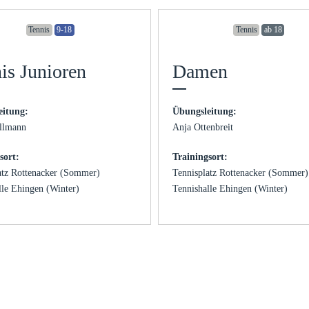
Tennis
9-18
Tennis
ab 18
is Junioren
Damen
eitung:
Übungsleitung:
illmann
Anja Ottenbreit
sort:
Trainingsort:
atz Rottenacker (Sommer)
Tennisplatz Rottenacker (Sommer)
lle Ehingen (Winter)
Tennishalle Ehingen (Winter)