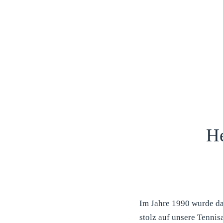
Zum
Inhalt
springen
He
Im Jahre 1990 wurde da
stolz auf unsere Tenni